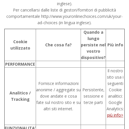
inglese).
Per cancellarsi dalle liste di gestori/fornitori di pubblicità
comportamentale http://www.youronlinechoices.com/uk/your-
ad-choices (in lingua inglese).
Quando a
lungo
Cookie
Che cosa fa?
persiste nel
Più info
utilizzato
vostro
dispositivo?
PERFORMANCE
Il nostro
sito usa i
Fornisce informazioni
seguenti
anonime / aggregate su
Persistente,
Cookie
Analitico /
dove andate e cosa
sessione e
analitici:
Tracking
fate sul nostro sito e su
terze parti
Google
altri siti internet.
Analytics:
più info>
FUNZIONALITA’